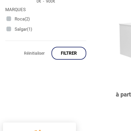
0€
-
900€
MARQUES
Roca(2)
Salgar(1)
FILTRER
Réinitialiser
C
à par