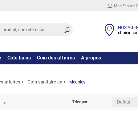
Mon Espace C
NOS AGE
choisir so
e
Côté bains
Coin des affaires
A propos
s affaires
Coin sanitaire ca
Meubles
Trier par :
ille