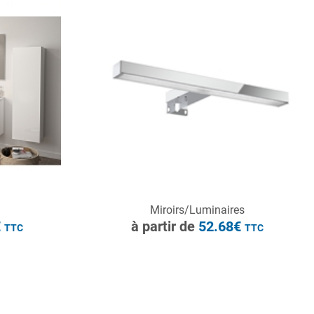
à partir de
241.2€
TTC
CONSULTER
Miroirs/Luminaires
Demande de devis
€
à partir de
52.68€
TTC
TTC