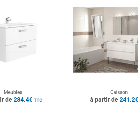
à partir de
284.4€
TTC
ONSULTER
CONSULTER
Meubles
Caisson
Demande de devis
Demande de devis
tir de
284.4€
à partir de
241.2
TTC