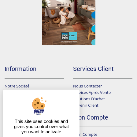
Information
Services Client
Notre Société
Nous Contacter
Points De Ventes
Services Après Vente
Données Personnelles
Solutions D'achat
Devenir Client
Conditions Générales De Ventes
F.A.Q
Mon Compte
This site uses cookies and
gives you control over what
you want to activate
Mon Compte
A Qui Dois-Je Envoyer Ma Demande De Devis ?