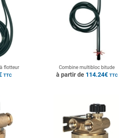
à partir de
146.08€
TTC
CONSULTER
 flotteur
Combine multibloc bitude
Demande de devis
8€
à partir de
114.24€
TTC
TTC
à partir de
127.92€
TTC