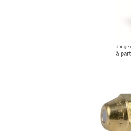
C
Jauge 
à par