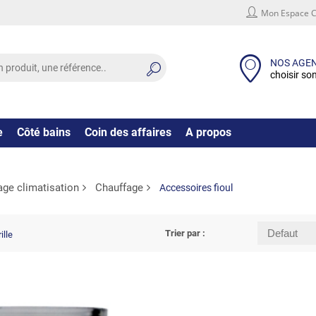
Mon Espace C
NOS AGE
choisir so
e
Côté bains
Coin des affaires
A propos
age climatisation
Chauffage
Accessoires fioul
Trier par :
ille