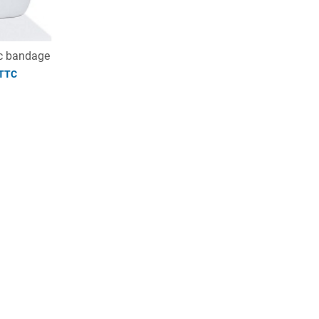
ec bandage
TTC