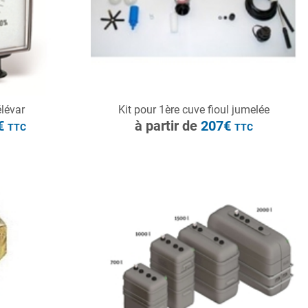
CONSULTER
lévar
Kit pour 1ère cuve fioul jumelée
Demande de devis
6€
à partir de
207€
TTC
TTC
à partir de
28.91€
TTC