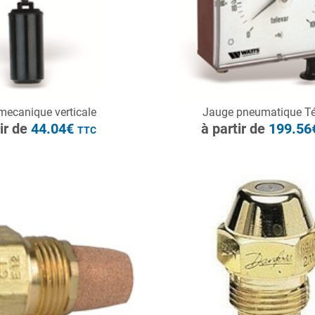
ONSULTER
CONSULTER
mecanique verticale
Jauge pneumatique Té
Demande de devis
Demande de devis
tir de
44.04€
à partir de
199.5
TTC
à partir de
26.45€
TTC