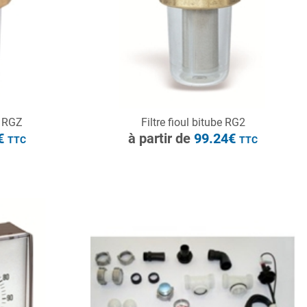
CONSULTER
e RGZ
Filtre fioul bitube RG2
Demande de devis
2€
à partir de
99.24€
TTC
TTC
à partir de
199.56€
TTC