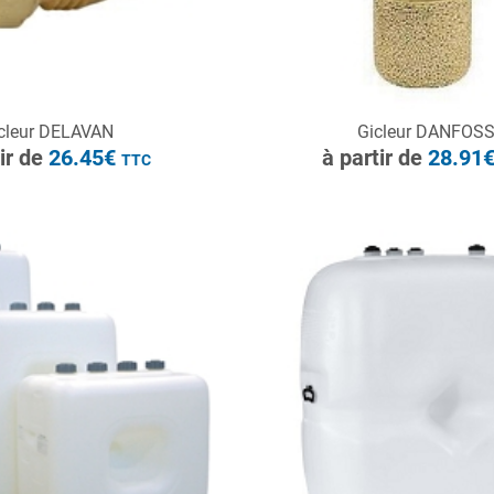
ONSULTER
CONSULTER
cleur DELAVAN
Gicleur DANFOS
Demande de devis
Demande de devis
tir de
26.45€
à partir de
28.91
TTC
à partir de
679.2€
TTC