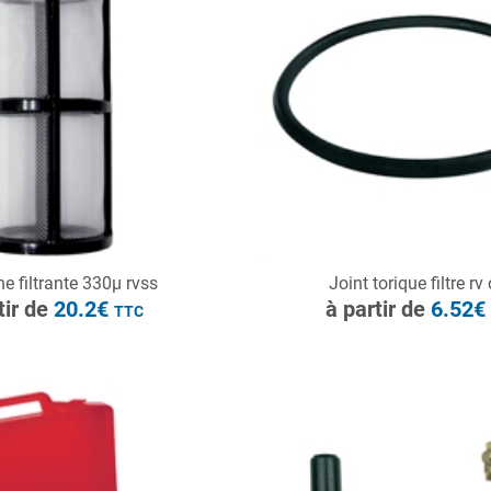
à partir de
20.2€
TTC
ONSULTER
CONSULTER
e filtrante 330µ rvss
Joint torique filtre rv 
Demande de devis
Demande de devis
tir de
20.2€
à partir de
6.52
TTC