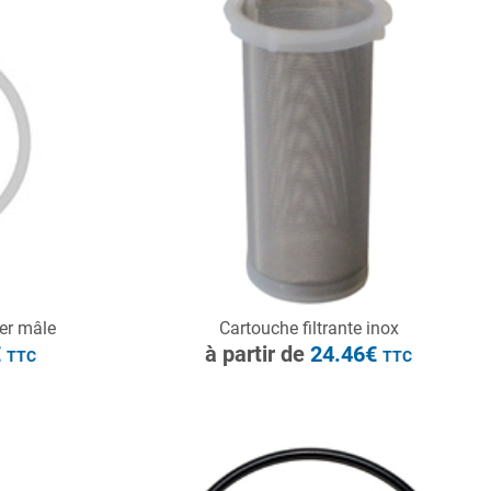
à partir de
20.52€
TTC
CONSULTER
er mâle
Cartouche filtrante inox
Demande de devis
€
à partir de
24.46€
TTC
TTC