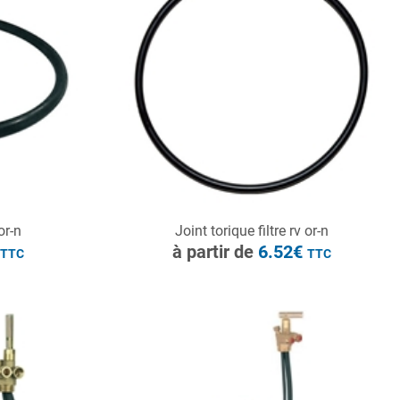
à partir de
6.52€
TTC
CONSULTER
or-n
Joint torique filtre rv or-n
Demande de devis
€
à partir de
6.52€
TTC
TTC