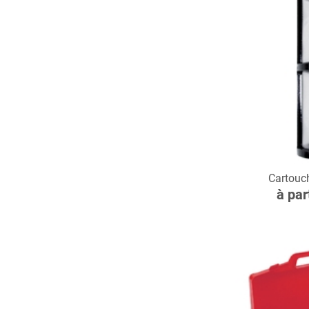
C
Cartouch
à par