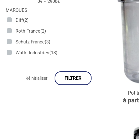
0€
-
2900€
MARQUES
Diff(2)
Roth France(2)
Schutz France(3)
Watts Industries(13)
FILTRER
Réinitialiser
C
Pot t
à par