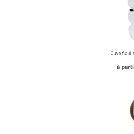
Cuve fioul 
C
à part