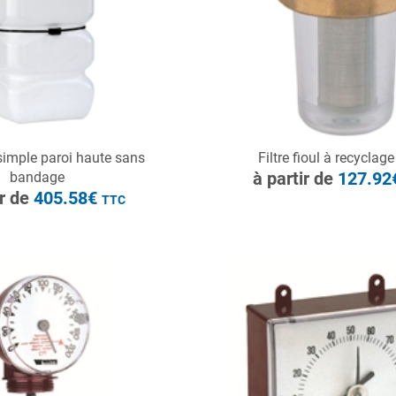
CONSULTER
simple paroi haute sans
Filtre fioul à recyclag
ONSULTER
Demande de devis
à partir de
127.9
bandage
Demande de devis
ir de
405.58€
TTC
à partir de
44.04€
TTC