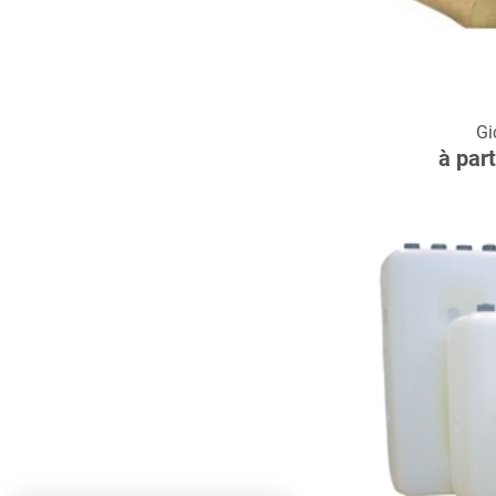
C
Gi
à par