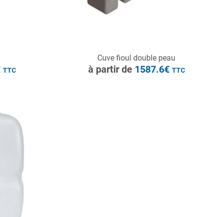
CONSULTER
S
Cuve fioul double peau
Demande de devis
€
à partir de
1587.6€
TTC
TTC
à partir de
660€
TTC