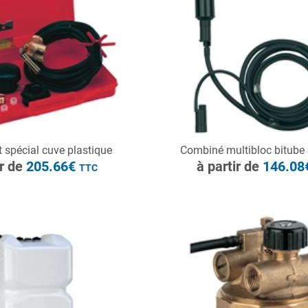
à partir de
205.66€
TTC
ONSULTER
CONSULTER
 spécial cuve plastique
Combiné multibloc bitube à
Demande de devis
Demande de devis
ir de
205.66€
à partir de
146.0
TTC
à partir de
405.58€
TTC