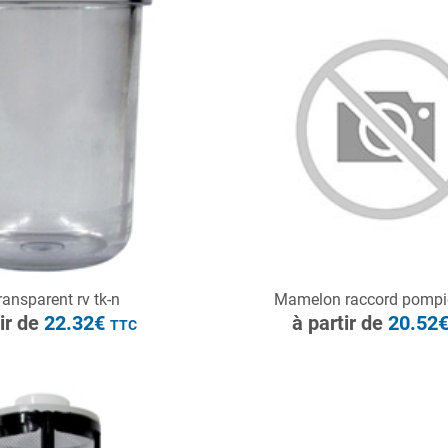
à partir de
22.32€
TTC
ONSULTER
CONSULTER
ransparent rv tk-n
Mamelon raccord pompi
Demande de devis
Demande de devis
tir de
22.32€
à partir de
20.52
TTC