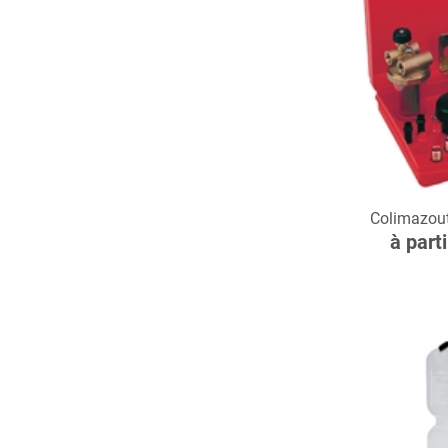
C
Colimazout
à part