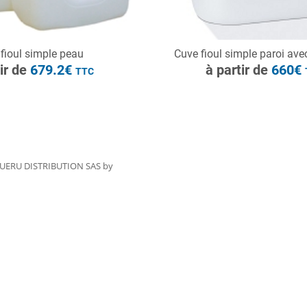
ONSULTER
CONSULTER
fioul simple peau
Cuve fioul simple paroi av
Demande de devis
Demande de devis
tir de
679.2€
à partir de
660€
TTC
UERU DISTRIBUTION SAS by