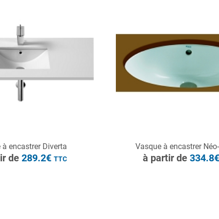
à partir de
289.2€
TTC
ONSULTER
CONSULTER
à encastrer Diverta
Vasque à encastrer Néo
Demande de devis
Demande de devis
tir de
289.2€
à partir de
334.8
TTC