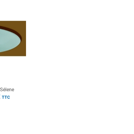
à partir de
334.8€
TTC
-Sélene
€
TTC