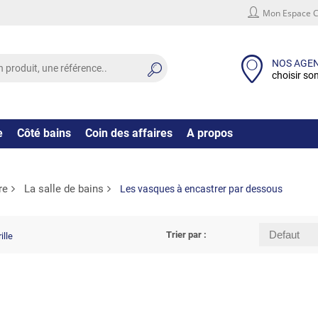
Mon Espace C
NOS AGE
choisir so
e
Côté bains
Coin des affaires
A propos
re
La salle de bains
Les vasques à encastrer par dessous
Trier par :
ille