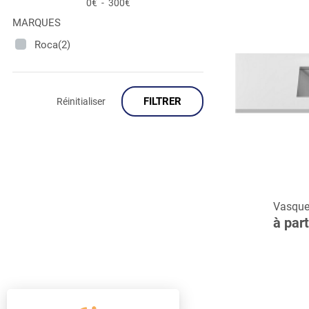
0€
-
300€
MARQUES
Roca(2)
FILTRER
Réinitialiser
C
Vasque 
à par