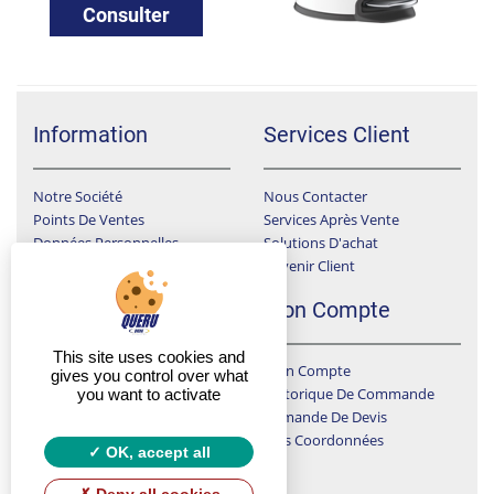
Consulter
Information
Services Client
Notre Société
Nous Contacter
Points De Ventes
Services Après Vente
Données Personnelles
Solutions D'achat
Devenir Client
Conditions Générales De Ventes
F.A.Q
Mon Compte
This site uses cookies and
Mon Compte
A Qui Dois-Je Envoyer Ma Demande De Devis ?
gives you control over what
Historique De Commande
you want to activate
J'ai Choisi Un Produit Sur Le Catalogue Que Je Ne Trouve Pas En Ligne
Demande De Devis
LIVREZ VOUS SUR CHANTIER ?
Mes Coordonnées
Y A T-IL UN SUIVI DES CHANTIERS ?
OK, accept all