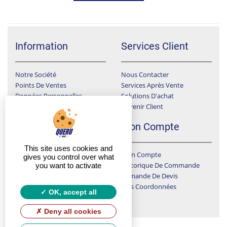
Information
Services Client
Notre Société
Nous Contacter
Points De Ventes
Services Après Vente
Données Personnelles
Solutions D'achat
Devenir Client
Conditions Générales De Ventes
F.A.Q
Mon Compte
This site uses cookies and
Mon Compte
A Qui Dois-Je Envoyer Ma Demande De Devis ?
gives you control over what
Historique De Commande
you want to activate
J'ai Choisi Un Produit Sur Le Catalogue Que Je Ne Trouve Pas En Ligne
Demande De Devis
LIVREZ VOUS SUR CHANTIER ?
Mes Coordonnées
Y A T-IL UN SUIVI DES CHANTIERS ?
OK, accept all
Deny all cookies