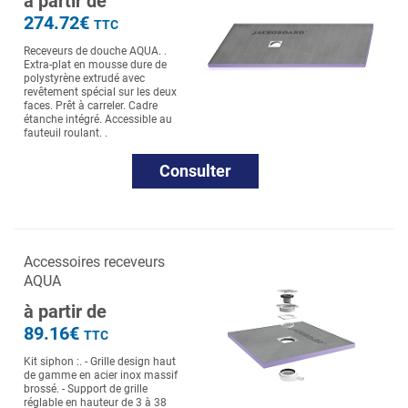
à partir de
274.72€
TTC
Receveurs de douche AQUA. .
Extra-plat en mousse dure de
polystyrène extrudé avec
revêtement spécial sur les deux
faces. Prêt à carreler. Cadre
étanche intégré. Accessible au
fauteuil roulant. .
Consulter
Accessoires receveurs
AQUA
à partir de
89.16€
TTC
Kit siphon :. - Grille design haut
de gamme en acier inox massif
brossé. - Support de grille
réglable en hauteur de 3 à 38