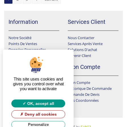
Information
Services Client
Notre Société
Nous Contacter
Points De Ventes
Services Après Vente
Données Personnelles
Solutions D'achat
Devenir Client
Conditions Générales De Ventes
F.A.Q
Mon Compte
This site uses cookies and
Mon Compte
A Qui Dois-Je Envoyer Ma Demande De Devis ?
gives you control over what
Historique De Commande
you want to activate
J'ai Choisi Un Produit Sur Le Catalogue Que Je Ne Trouve Pas En Ligne
Demande De Devis
LIVREZ VOUS SUR CHANTIER ?
Mes Coordonnées
Y A T-IL UN SUIVI DES CHANTIERS ?
OK, accept all
Deny all cookies
Personalize
Copyright
© 2026 QUERU DISTRIBUTION SAS by
Soft13
.