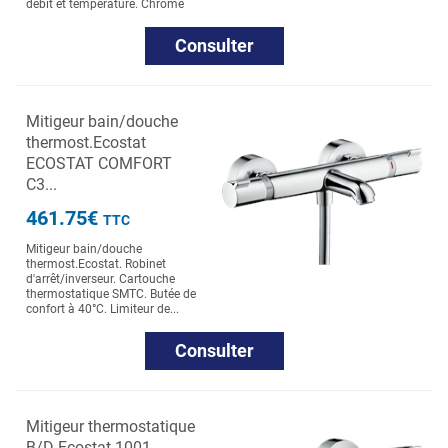
débit et température. Chromé
Consulter
Mitigeur bain/douche
thermost.Ecostat
ECOSTAT COMFORT
C3...
461.75€
TTC
Mitigeur bain/douche
thermost.Ecostat. Robinet
d'arrêt/inverseur. Cartouche
thermostatique SMTC. Butée de
confort à 40°C. Limiteur de...
Consulter
Mitigeur thermostatique
B/D Ecostat 1001