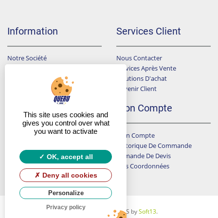
Information
Services Client
Notre Société
Nous Contacter
Points De Ventes
Services Après Vente
Données Personnelles
Solutions D'achat
Devenir Client
Conditions Générales De Ventes
F.A.Q
Mon Compte
This site uses cookies and
gives you control over what
you want to activate
Mon Compte
A Qui Dois-Je Envoyer Ma Demande De Devis ?
Historique De Commande
J'ai Choisi Un Produit Sur Le Catalogue Que Je Ne Trouve Pas En Ligne
LIVREZ VOUS SUR CHANTIER ?
Demande De Devis
OK, accept all
Mes Coordonnées
Y A T-IL UN SUIVI DES CHANTIERS ?
Deny all cookies
Personalize
Privacy policy
Copyright © 2026 QUERU DISTRIBUTION SAS by
Soft13
.