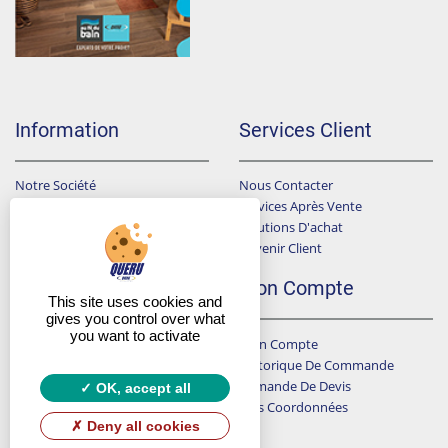
Information
Services Client
Notre Société
Nous Contacter
Points De Ventes
Services Après Vente
Données Personnelles
Solutions D'achat
Devenir Client
Conditions Générales De Ventes
F.A.Q
Mon Compte
This site uses cookies and
gives you control over what
you want to activate
Mon Compte
A Qui Dois-Je Envoyer Ma Demande De Devis ?
Historique De Commande
J'ai Choisi Un Produit Sur Le Catalogue Que Je Ne Trouve Pas En Ligne
LIVREZ VOUS SUR CHANTIER ?
Demande De Devis
OK, accept all
Mes Coordonnées
Y A T-IL UN SUIVI DES CHANTIERS ?
Deny all cookies